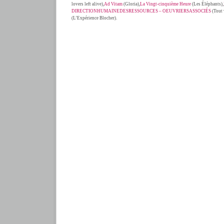
lovers left alive),
Ad Vitam
(Gloria),
La Vingt-cinquième Heure
(Les Éléphants),
DIRECTIONHUMAINEDESRESSOURCES – OEUVRIERSASSOCIÉS
(Tout 
(L’Expérience Blocher).