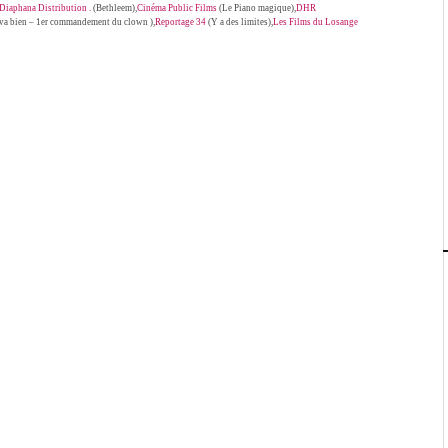
Diaphana Distribution .
(Bethleem),
Cinéma Public Films
(Le Piano magique),
DHR
va bien – 1er commandement du clown ),
Reportage 34
(Y a des limites),
Les Films du Losange