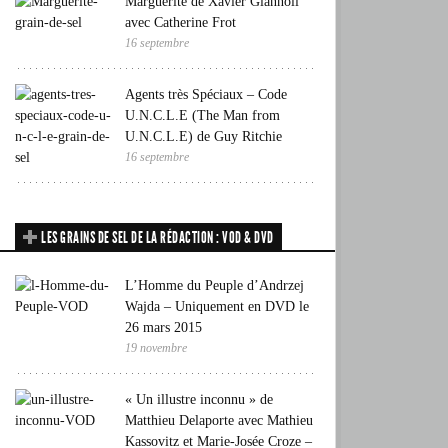
Marguerite de Xavier Giannoli
avec Catherine Frot
16 septembre
Agents très Spéciaux – Code
U.N.C.L.E (The Man from
U.N.C.L.E) de Guy Ritchie
16 septembre
LES GRAINS DE SEL DE LA RÉDACTION : VOD & DVD
L’Homme du Peuple d’Andrzej
Wajda – Uniquement en DVD le
26 mars 2015
19 novembre
« Un illustre inconnu » de
Matthieu Delaporte avec Mathieu
Kassovitz et Marie-Josée Croze –