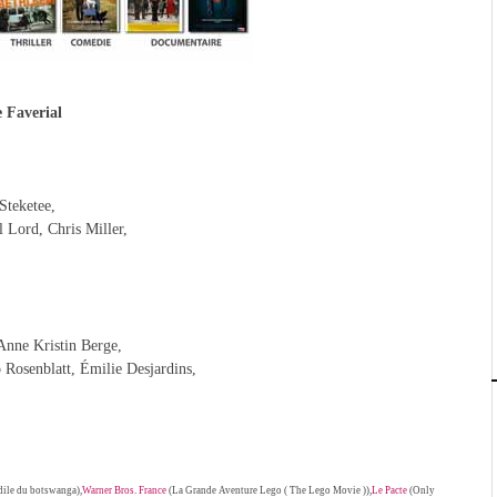
e Faverial
Steketee,
 Lord, Chris Miller,
Anne Kristin Berge,
 Rosenblatt, Émilie Desjardins,
dile du botswanga),
Warner Bros. France
(La Grande Aventure Lego ( The Lego Movie )),
Le Pacte
(Only