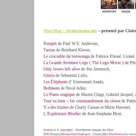
Viva-Mag – vivalacinema.net
– présenté par Clair
Pompéi
de Paul W.S. Anderson,
Tarzan
de Reinhard Klooss,
Le crocodile du botswanga
de Fabrice Eboué, Lionel 
La Grande Aventure Lego ( The Lego Movie )
de Phil
Only lovers left alive
de Jim Jarmusch,
Gloria
de Sebastián Lelio,
Les Éléphants
d’ Emmanuel Saada,
Bethleem
de Yuval Adler,
Le Piano magique
de Martin Clapp, Gabriel Jacquel, 
Tout va bien – 1er commandement du clown
de Pablo
Y a des limites
de Charly Cassan et Marie Havenel,
L’Expérience Blocher
de Jean-Stephane Bron.
Sources et © copyrights : Distributeurs français des films
SND
(Pompéi),
Metropolitan FilmExport .
(Tarzan),
Mars Distribution
(Le croco