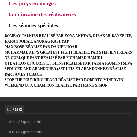
– Les jurys en images
–
la quinzaine des réalisateurs
– Les séances spéciales
BOMBAY TALKIES RÉALISÉ PAR ZOYA AKHTAR, DIBAKAR BANERJEE,
KARAN JOHAR, ANURAG KASHYAP
MAX ROSE RÉALISÉ PAR DANIEL NOAH
MUHAMMAD ALI’S GREATEST FIGHT RÉALISÉ PAR STEPHEN FREARS
NÉ QUELQUE PART RÉALISÉ PAR MOHAMED HAMIDI
OTDAT KONCI (CORPS ET BIENS) RÉALISÉ PAR TAISIA IGUMENTSEVA
SEDUCED AND ABANDONED (SEDUITS ET ABANDONNES) RÉALISÉ
PAR JAMES TOBACK
STOP THE POUNDING HEART RÉALISÉ PAR ROBERTO MINERVINI
WEEKEND OF A CHAMPION RÉALISÉ PAR FRANK SIMON
PAGES
#20279 (pas de titre)
#18423 (pas de titre)