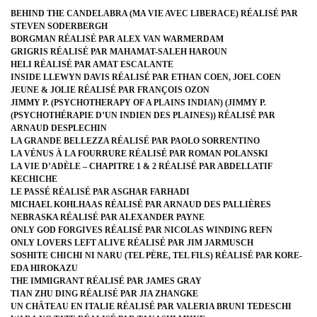
BEHIND THE CANDELABRA (MA VIE AVEC LIBERACE) RÉALISÉ PAR
STEVEN SODERBERGH
BORGMAN RÉALISÉ PAR ALEX VAN WARMERDAM
GRIGRIS RÉALISÉ PAR MAHAMAT-SALEH HAROUN
HELI RÉALISÉ PAR AMAT ESCALANTE
INSIDE LLEWYN DAVIS RÉALISÉ PAR ETHAN COEN, JOEL COEN
JEUNE & JOLIE RÉALISÉ PAR FRANÇOIS OZON
JIMMY P. (PSYCHOTHERAPY OF A PLAINS INDIAN) (JIMMY P.
(PSYCHOTHÉRAPIE D’UN INDIEN DES PLAINES)) RÉALISÉ PAR
ARNAUD DESPLECHIN
LA GRANDE BELLEZZA RÉALISÉ PAR PAOLO SORRENTINO
LA VÉNUS À LA FOURRURE RÉALISÉ PAR ROMAN POLANSKI
LA VIE D’ADÈLE – CHAPITRE 1 & 2 RÉALISÉ PAR ABDELLATIF
KECHICHE
LE PASSÉ RÉALISÉ PAR ASGHAR FARHADI
MICHAEL KOHLHAAS RÉALISÉ PAR ARNAUD DES PALLIÈRES
NEBRASKA RÉALISÉ PAR ALEXANDER PAYNE
ONLY GOD FORGIVES RÉALISÉ PAR NICOLAS WINDING REFN
ONLY LOVERS LEFT ALIVE RÉALISÉ PAR JIM JARMUSCH
SOSHITE CHICHI NI NARU (TEL PÈRE, TEL FILS) RÉALISÉ PAR KORE-
EDA HIROKAZU
THE IMMIGRANT RÉALISÉ PAR JAMES GRAY
TIAN ZHU DING RÉALISÉ PAR JIA ZHANGKE
UN CHÂTEAU EN ITALIE RÉALISÉ PAR VALERIA BRUNI TEDESCHI