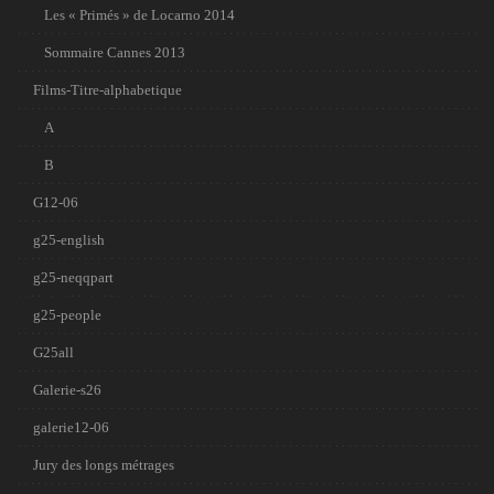
Les « Primés » de Locarno 2014
Sommaire Cannes 2013
Films-Titre-alphabetique
A
B
G12-06
g25-english
g25-neqqpart
g25-people
G25all
Galerie-s26
galerie12-06
Jury des longs métrages