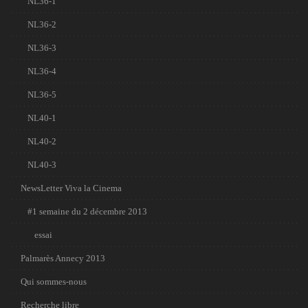
NL36-1
NL36-2
NL36-3
NL36-4
NL36-5
NL40-1
NL40-2
NL40-3
NewsLetter Viva la Cinema
#1 semaine du 2 décembre 2013
essai
Palmarès Annecy 2013
Qui sommes-nous
Recherche libre