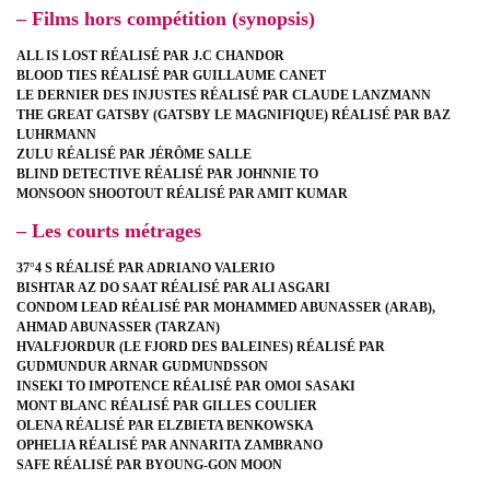
– Films hors compétition (synopsis)
ALL IS LOST RÉALISÉ PAR J.C CHANDOR
BLOOD TIES RÉALISÉ PAR GUILLAUME CANET
LE DERNIER DES INJUSTES RÉALISÉ PAR CLAUDE LANZMANN
THE GREAT GATSBY (GATSBY LE MAGNIFIQUE) RÉALISÉ PAR BAZ
LUHRMANN
ZULU RÉALISÉ PAR JÉRÔME SALLE
BLIND DETECTIVE RÉALISÉ PAR JOHNNIE TO
MONSOON SHOOTOUT RÉALISÉ PAR AMIT KUMAR
– Les courts métrages
37°4 S RÉALISÉ PAR ADRIANO VALERIO
BISHTAR AZ DO SAAT RÉALISÉ PAR ALI ASGARI
CONDOM LEAD RÉALISÉ PAR MOHAMMED ABUNASSER (ARAB),
AHMAD ABUNASSER (TARZAN)
HVALFJORDUR (LE FJORD DES BALEINES) RÉALISÉ PAR
GUDMUNDUR ARNAR GUDMUNDSSON
INSEKI TO IMPOTENCE RÉALISÉ PAR OMOI SASAKI
MONT BLANC RÉALISÉ PAR GILLES COULIER
OLENA RÉALISÉ PAR ELZBIETA BENKOWSKA
OPHELIA RÉALISÉ PAR ANNARITA ZAMBRANO
SAFE RÉALISÉ PAR BYOUNG-GON MOON