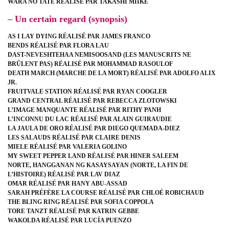
WARA NO TATE RÉALISÉ PAR TAKASHI MIIKE
– Un certain regard (synopsis)
AS I LAY DYING RÉALISÉ PAR JAMES FRANCO
BENDS RÉALISÉ PAR FLORA LAU
DAST-NEVESHTEHAA NEMISOOSAND (LES MANUSCRITS NE
BRÛLENT PAS) RÉALISÉ PAR MOHAMMAD RASOULOF
DEATH MARCH (MARCHE DE LA MORT) RÉALISÉ PAR ADOLFO ALIX
JR.
FRUITVALE STATION RÉALISÉ PAR RYAN COOGLER
GRAND CENTRAL RÉALISÉ PAR REBECCA ZLOTOWSKI
L’IMAGE MANQUANTE RÉALISÉ PAR RITHY PANH
L’INCONNU DU LAC RÉALISÉ PAR ALAIN GUIRAUDIE
LA JAULA DE ORO RÉALISÉ PAR DIEGO QUEMADA-DIEZ
LES SALAUDS RÉALISÉ PAR CLAIRE DENIS
MIELE RÉALISÉ PAR VALERIA GOLINO
MY SWEET PEPPER LAND RÉALISÉ PAR HINER SALEEM
NORTE, HANGGANAN NG KASAYSAYAN (NORTE, LA FIN DE
L’HISTOIRE) RÉALISÉ PAR LAV DIAZ
OMAR RÉALISÉ PAR HANY ABU-ASSAD
SARAH PRÉFÈRE LA COURSE RÉALISÉ PAR CHLOÉ ROBICHAUD
THE BLING RING RÉALISÉ PAR SOFIA COPPOLA
TORE TANZT RÉALISÉ PAR KATRIN GEBBE
WAKOLDA RÉALISÉ PAR LUCÍA PUENZO