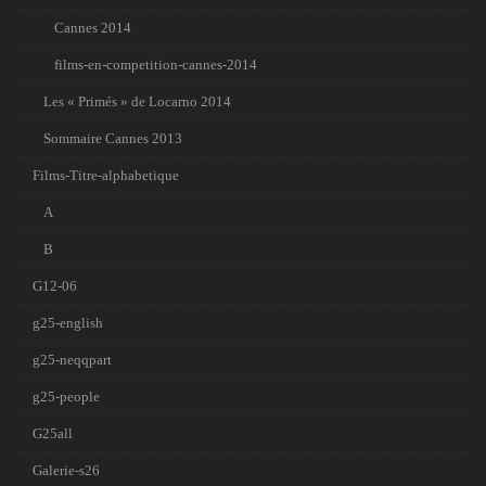
Cannes 2014
films-en-competition-cannes-2014
Les « Primés » de Locarno 2014
Sommaire Cannes 2013
Films-Titre-alphabetique
A
B
G12-06
g25-english
g25-neqqpart
g25-people
G25all
Galerie-s26