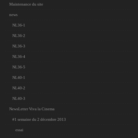
Maintenance du site
news
NL36-1
NL36-2
NL36-3
NL36-4
NL36-5
NL40-1
NL40-2
NL40-3
NewsLetter Viva la Cinema
#1 semaine du 2 décembre 2013
essai