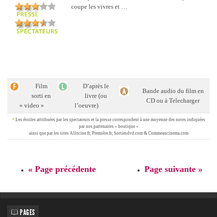
coupe les vivres et …
Film
D’après le
Bande audio du film en
sorti en
livre (ou
CD ou à Telecharger
« video »
l’oeuvre)
*
Les étoiles attribuées par les spectateurs et la presse correspondent à une moyenne des notes indiquées
par nos partenaires « boutique »
ainsi que par les sites Allocine.fr, Première.fr, Sortiesdvd.com & Commeaucinema.com
« Page précédente
Page suivante »
PAGES