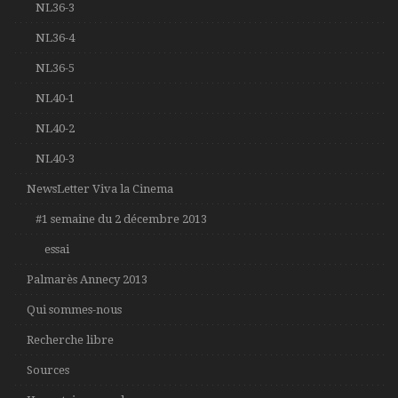
NL36-3
NL36-4
NL36-5
NL40-1
NL40-2
NL40-3
NewsLetter Viva la Cinema
#1 semaine du 2 décembre 2013
essai
Palmarès Annecy 2013
Qui sommes-nous
Recherche libre
Sources