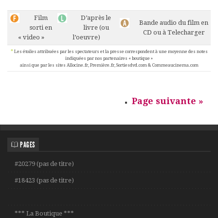
Film
D’après le
Bande audio du film en
sorti en
livre (ou
CD ou à Telecharger
« video »
l’oeuvre)
*
Les étoiles attribuées par les spectateurs et la presse correspondent à une moyenne des notes
indiquées par nos partenaires « boutique »
ainsi que par les sites Allocine.fr, Première.fr, Sortiesdvd.com & Commeaucinema.com
Page suivante »
PAGES
#20279 (pas de titre)
#18423 (pas de titre)
*** La Boutique ***