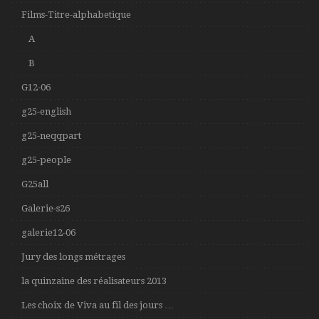
Films-Titre-alphabetique
A
B
G12-06
g25-english
g25-neqqpart
g25-people
G25all
Galerie-s26
galerie12-06
Jury des longs métrages
la quinzaine des réalisateurs 2013
Les choix de Viva au fil des jours …