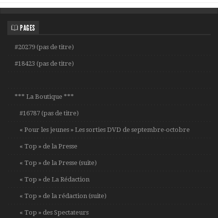
PAGES
#20279 (pas de titre)
#18423 (pas de titre)
*** La Boutique ***
#16787 (pas de titre)
« Pour les jeunes » Les sorties DVD de septembre-octobre
« Top » de la Presse
« Top » de la Presse (suite)
« Top » de La Rédaction
« Top » de la rédaction (suite)
« Top » des Spectateurs