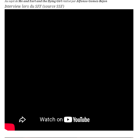
Au sujet de
Me and Earl and the Dying Girl
réalisé par
Alfonso Gomez-Rejon
Interview lors du SFF (source SSF)