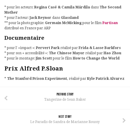
* pour les acteurs:
Regina Casé & Camila Márdila
dans
The Second
Mother
* pour l’acteur:
Jack Reynor
dans
Glassland
** pour la photographie:
Germain McMicking
pour le film
Partisan
distribué en France par ARP
Documentaire
* pour l' »impact »:
Pervert Park
réalisé par
Frida & Lasse Barkfors
* pour son « accessibilité »:
The Chinese Mayor
réalisé par
Hao Zhou
* pour le montage:
Jim Scott
pour le film
How to Change the World
Prix Alfred P.Sloan
*
The Stanford Prison Experiment
, réalisé par
Kyle Patrick Alvarez
PREVIOUS STORY
Tangerine de Sean Baker
NEXT STORY
Le Paradis de Sandra de Marianne Roussy