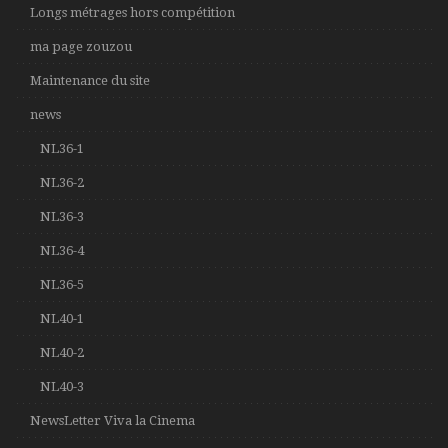
Longs métrages hors compétition
ma page zouzou
Maintenance du site
news
NL36-1
NL36-2
NL36-3
NL36-4
NL36-5
NL40-1
NL40-2
NL40-3
NewsLetter Viva la Cinema