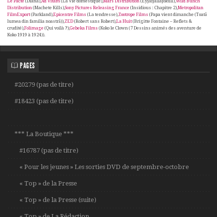
Le Pacte
(Diana),
Ad Vitam
(La Vie domestique),
Mars Distribution
(Eyjafjallajökull),
Wild Bunch
Distribution
(Machete Kills),
Sony Pictures Releasing France
(Insidious : Chapitre 2),
Metropolitan
FilmExport
(Parkland),
Epicentre Films
(La tendresse),
Zootrope Films
(Papa vient dimanche (Toată
lumea din familia noastră)),
ZED
(Robert sans Robert),
La Huit
(Brigitte Fontaine – Reflets &
crudité),
Folimage
(Qui voilà ?),
Gebeka Films
(Koko le Clown (7 Dessins animés des aventure de
Koko 1919 à 1924)).
PAGES
#20279 (pas de titre)
#18423 (pas de titre)
*** La Boutique ***
#16787 (pas de titre)
« Pour les jeunes » Les sorties DVD de septembre-octobre
« Top » de la Presse
« Top » de la Presse (suite)
« Top » de La Rédaction