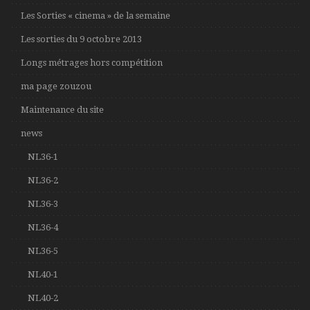
Les Sorties « cinema » de la semaine
Les sorties du 9 octobre 2013
Longs métrages hors compétition
ma page zouzou
Maintenance du site
news
NL36-1
NL36-2
NL36-3
NL36-4
NL36-5
NL40-1
NL40-2