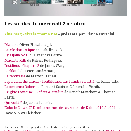
Les sorties du mercredi 2 octobre
Viva-Mag – vivalacinema.net
– présenté par Claire Faverial
Diana
d’ Oliver Hirschbiegel,
La Vie domestique
de Isabelle Czajka,
Eyjafjallajökull
d’ Alexandre Coffre,
Machete Kills
de Robert Rodriguez,
Insidious : Chapitre 2
de James Wan,
Parkland
de Peter Landesman,
La tendresse
de Marion Hänsel,
Papa vient dimanche (Toată lumea din familia noastră)
de Radu Jude ,
Robert sans Robert
de Bernard Sasia et Clémentine Yelnik,
Brigitte Fontaine – Reflets & crudité
de Benoît Mouchart & Thomas
Bartel,
Qui voilà ?
de Jessica Laurén,
Koko le Clown (7 Dessins animés des aventure de Koko 1919 à 1924)
de
Dave & Max Fleischer.
Sources et © copyrights : Distributeurs français des films