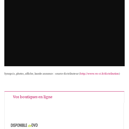
Synopsis, photos, affiche, bande annonce : source distributeur (
http://www.vo-st.fr/distribution
)
Vos boutiques en ligne