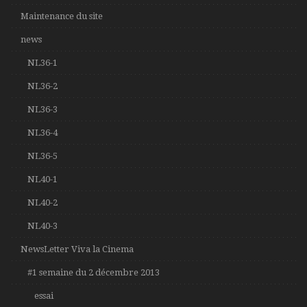
Maintenance du site
news
NL36-1
NL36-2
NL36-3
NL36-4
NL36-5
NL40-1
NL40-2
NL40-3
NewsLetter Viva la Cinema
#1 semaine du 2 décembre 2013
essai