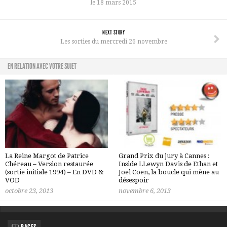
le 18 mars 2015
NEXT STORY
Les sorties du mercredi 26 novembre
EN RELATION AVEC VOTRE SUJET
La Reine Margot de Patrice
Grand Prix du jury à Cannes :
Chéreau – Version restaurée
Inside LLewyn Davis de Ethan et
(sortie initiale 1994) – En DVD &
Joel Coen, la boucle qui mène au
VOD
désespoir
octobre 23, 2013
novembre 6, 2013