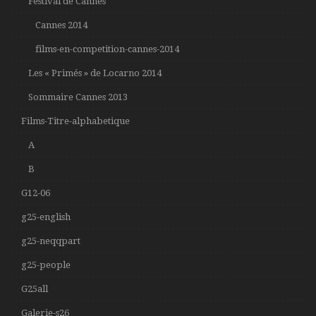
Festival de Cannes
Cannes 2014
films-en-competition-cannes-2014
Les « Primés » de Locarno 2014
Sommaire Cannes 2013
Films-Titre-alphabetique
A
B
G12-06
g25-english
g25-neqqpart
g25-people
G25all
Galerie-s26