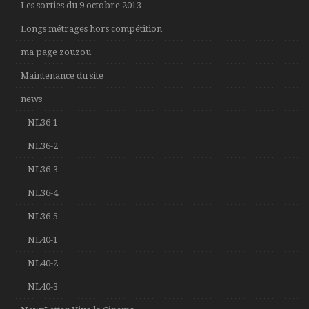
Les sorties du 9 octobre 2013
Longs métrages hors compétition
ma page zouzou
Maintenance du site
news
NL36-1
NL36-2
NL36-3
NL36-4
NL36-5
NL40-1
NL40-2
NL40-3