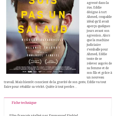
agressé dans la
rue, Eddie
désigne à tort
Ahmed, coupable
idéal qu’il avait
aperçu quelques
jours avant son
agression. Alors
que la machine
judiciaire
s’emballe pour
Ahmed, Eddie
tente de se
relever auprès de
sa femme et de
son fils et grâce à
un nouveau
travail. Mais bientôt conscient de la gravité de son geste, Eddie va tout
faire pour rétablir sa vérité. Quitte à tout perdre…
Fiche technique
Film français réalisé par Emmanuel Finkiel ,