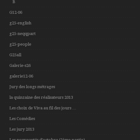
B
G12-06
g25-english
g25-neqqpart
g25-people
G25all
Galerie-s26
galerie12-06
Jury des longs métrages
la quinzaine des réalisateurs 2013
Les choix de Viva au fil des jours …
Les Comédies
Les jury 2013
Les nouveautés d’octobre (2ème partie)