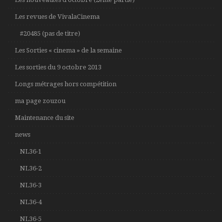
Les revues de VivalaCinema
#20485 (pas de titre)
Les Sorties « cinema » de la semaine
Les sorties du 9 octobre 2013
Longs métrages hors compétition
ma page zouzou
Maintenance du site
news
NL36-1
NL36-2
NL36-3
NL36-4
NL36-5