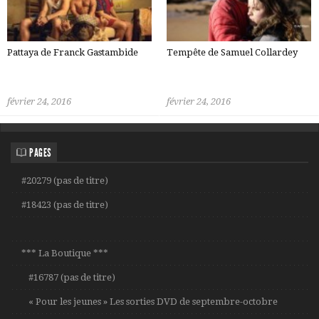
Pattaya de Franck Gastambide
Tempête de Samuel Collardey
février 24, 2016
février 24, 2016
PAGES
#20279 (pas de titre)
#18423 (pas de titre)
*** La Boutique ***
#16787 (pas de titre)
« Pour les jeunes » Les sorties DVD de septembre-octobre