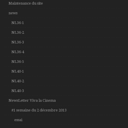
Maintenance du site
news
NL36-1
NL36-2
NL36-3
NL36-4
NL36-5
NL40-1
NL40-2
NL40-3
NewsLetter Viva la Cinema
#1 semaine du 2 décembre 2013
essai