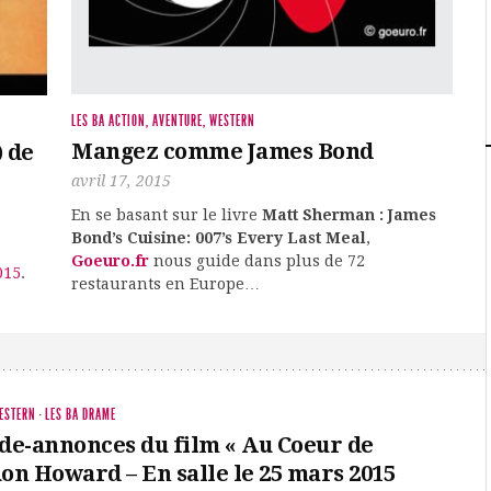
LES BA ACTION, AVENTURE, WESTERN
Mangez comme James Bond
 de
avril 17, 2015
En se basant sur le livre
Matt Sherman : James
Bond’s Cuisine: 007’s Every Last Meal
,
Goeuro.fr
nous guide dans plus de 72
015
.
restaurants en Europe…
WESTERN
·
LES BA DRAME
de-annonces du film « Au Coeur de
Ron Howard – En salle le 25 mars 2015