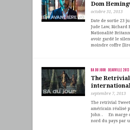
Dom Heming
octobre 31, 2013
Date de sortie 23 j
Jude Law, Richard E
Nationalité Britan
avoir gardé le sil
moindre coffre [lir
BA DU JOUR
·
DEAUVILLE 2013
The Retrivial
international
septembre 7, 2013
The retrivial Twee
américain réalisé 
John . En marge de
nord du pays par u