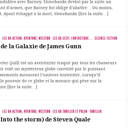
ndables avec Barney. Stonebanks devint par la suite un
ant d’armes, que Barney fut obligé d’abattre… Du moins,
ait. Ayant échappé à la mort, Stonebanks [lire la suite…]
S
·
LES BA ACTION, AVENTURE, WESTERN
·
LES BA SCIFI, FANTASTIQUE ...
·
SCIENCE-FICTION
 de la Galaxie de James Gunn
eter Quill est un aventurier traqué par tous les chasseurs
ir volé un mystérieux globe convoité par le puissant
issements menacent l’univers toutentier. Lorsqu’il
le pouvoir de ce globe et la menace qui pèse sur la
une [lire la suite…]
S
·
LES BA ACTION, AVENTURE, WESTERN
·
LES BA THRILLER ET POLAR
·
THRILLER
Into the storm) de Steven Quale