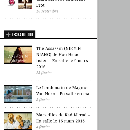
Frot
16 septembre
LES BA DU JOUR
The Assassin (NIE YIN
NIANG) de Hou Hsiao-
hsien – En salle le 9 mars
2016
23 février
Le Lendemain de Magnus
Von Horn – En salle en mai
8 février
Marseilles de Kad Merad –
En salle le 16 mars 2016
4 février