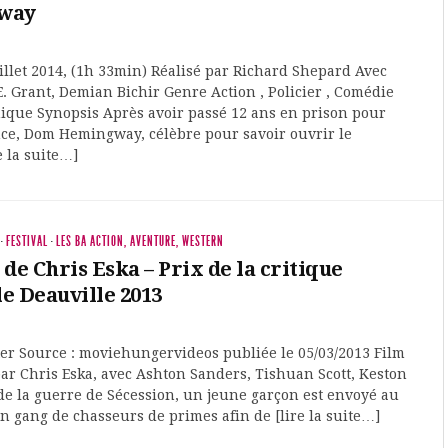
way
uillet 2014, (1h 33min) Réalisé par Richard Shepard Avec
. Grant, Demian Bichir Genre Action , Policier , Comédie
nique Synopsis Après avoir passé 12 ans en prison pour
ence, Dom Hemingway, célèbre pour savoir ouvrir le
e la suite…]
·
FESTIVAL
·
LES BA ACTION, AVENTURE, WESTERN
 de Chris Eska – Prix de la critique
e Deauville 2013
ter Source : moviehungervideos publiée le 05/03/2013 Film
par Chris Eska, avec Ashton Sanders, Tishuan Scott, Keston
 la guerre de Sécession, un jeune garçon est envoyé au
n gang de chasseurs de primes afin de [lire la suite…]