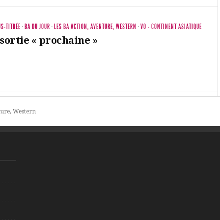
S-TITRÉE
·
BA DU JOUR
·
LES BA ACTION, AVENTURE, WESTERN
·
VO - CONTINENT ASIATIQUE
sortie « prochaine »
ture, Western