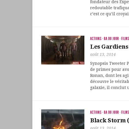
fondateur des Expe
redoutable trafiqu
c’est ce qu’il croy
ACTIONS
·
BA DU JOUR
·
FILM
Les Gardiens
août 13, 2014
Synopsis Tweeter P
de primes pour avo
Ronan, dont les ag
découvre le véritab
galaxie, il conclut 
ACTIONS
·
BA DU JOUR
·
FILM
Black Storm (
août 13, 2014