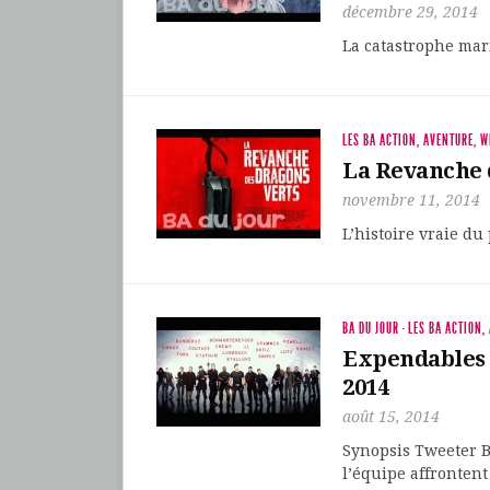
décembre 29, 2014
La catastrophe mar
LES BA ACTION, AVENTURE, 
La Revanche 
novembre 11, 2014
L’histoire vraie du
BA DU JOUR
·
LES BA ACTION,
Expendables 3
2014
août 15, 2014
Synopsis Tweeter Ba
l’équipe affrontent