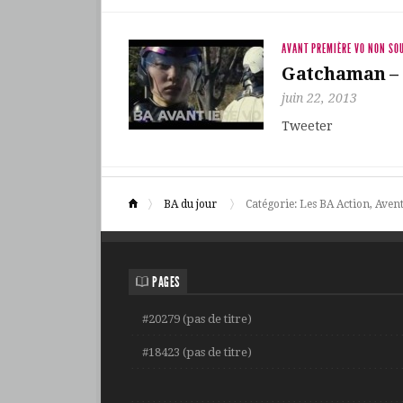
AVANT PREMIÈRE VO NON SOU
Gatchaman – 
juin 22, 2013
Tweeter
BA du jour
Catégorie: Les BA Action, Aven
PAGES
#20279 (pas de titre)
#18423 (pas de titre)