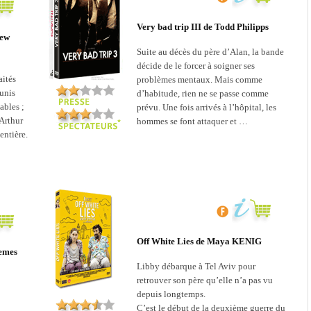
Very bad trip III de Todd Philipps
rew
Suite au décès du père d’Alan, la bande
décide de le forcer à soigner ses
aités
problèmes mentaux. Mais comme
unis
d’habitude, rien ne se passe comme
ables ;
prévu. Une fois arrivés à l’hôpital, les
 Arthur
hommes se font attaquer et …
entière.
Off White Lies de Maya KENIG
emes
Libby débarque à Tel Aviv pour
retrouver son père qu’elle n’a pas vu
depuis longtemps.
C’est le début de la deuxième guerre du