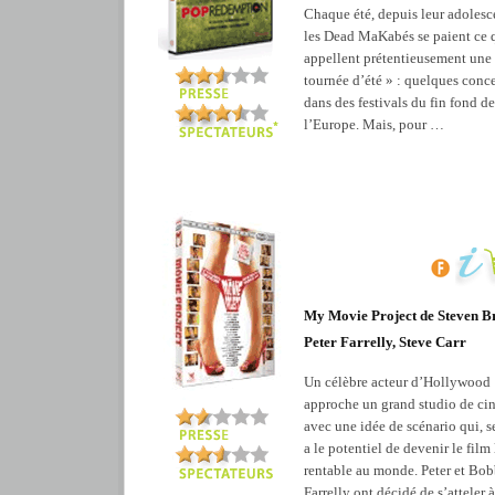
Chaque été, depuis leur adolesc
les Dead MaKabés se paient ce q
appellent prétentieusement une
tournée d’été » : quelques conce
dans des festivals du fin fond de
l’Europe. Mais, pour …
My Movie Project de Steven Br
Peter Farrelly, Steve Carr
Un célèbre acteur d’Hollywood
approche un grand studio de ci
avec une idée de scénario qui, s
a le potentiel de devenir le film 
rentable au monde. Peter et Bo
Farrelly ont décidé de s’atteler