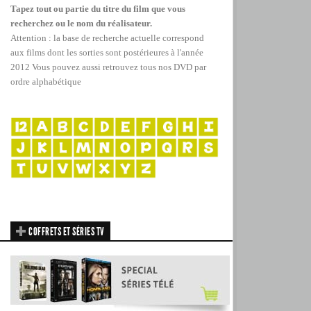
Tapez tout ou partie du titre du film que vous
recherchez ou le nom du réalisateur.
Attention : la base de recherche actuelle correspond
aux films dont les sorties sont postérieures à l'année
2012
Vous pouvez aussi retrouvez tous nos DVD par
ordre alphabétique
COFFRETS ET SÉRIES TV