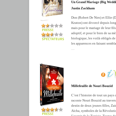
Un Grand Mariage (Big Weddi
Justin Zackham
Don (Robert De Niro) et Ellie (
Keaton) ont divorcé depuis lon
mais pour le mariage de leur fils
adoptif, et pour le bien de sa mè
biologique, les voilà obligés de
les apparences en faisant sembl
…
Millefeuille de Nouri Bouzid
C’est l’histoire de tout un pays
raconte Nouri Bouzid au travers
destin de deux jeunes filles, Zai
Aïcha, symboles de la Révolutio
l’avenir de la Tunisie. Toutes d