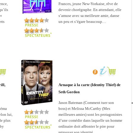
ence,
Frances, jeune New-Yorkaise, rêve de
u’ils
devenir chorégraphe. En attendant, elle
 «
s’amuse avec sa meilleure amie, danse
rts
un peu et s’égare beaucoup…
ill,
Arnaque à la carte (Identity Thief) de
Seth Gordon
Jason Bateman (Comment tuer son
néma
boss) et Melissa McCarthy (Mes
elon lui,
meilleures amies) sont les protagonistes
le plus
d’une comédie dans laquelle un homme
bby
ordinaire doit affronter le pire pour
 à …
retrouver son identité. …