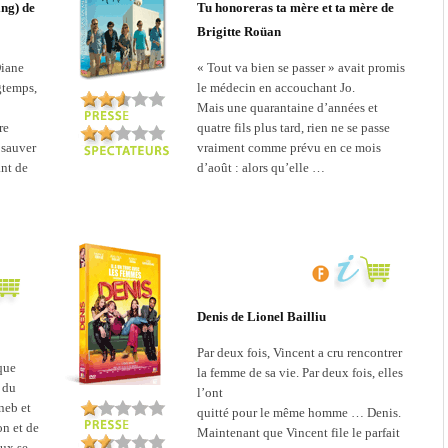
ng) de
Tu honoreras ta mère et ta mère de
Brigitte Roüan
Diane
« Tout va bien se passer » avait promis
gtemps,
le médecin en accouchant Jo.
Mais une quarantaine d’années et
re
quatre fils plus tard, rien ne se passe
 sauver
vraiment comme prévu en ce mois
ant de
d’août : alors qu’elle …
Denis de Lionel Bailliu
Par deux fois, Vincent a cru rencontrer
 que
la femme de sa vie. Par deux fois, elles
 du
l’ont
neb et
quitté pour le même homme … Denis.
n et de
Maintenant que Vincent file le parfait
eux se