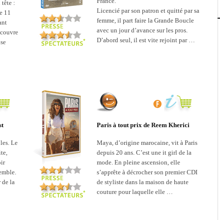
France.
tête :
Licencié par son patron et quitté par sa
de 11
femme, il part faire la Grande Boucle
ant
avec un jour d’avance sur les pros.
écouvre
D’abord seul, il est vite rejoint par …
nse
st
Paris à tout prix de Reem Kherici
les. Le
Maya, d’origine marocaine, vit à Paris
te,
depuis 20 ans. C’est une it girl de la
ir
mode. En pleine ascension, elle
emble.
s’apprête à décrocher son premier CDI
r de la
de styliste dans la maison de haute
couture pour laquelle elle …