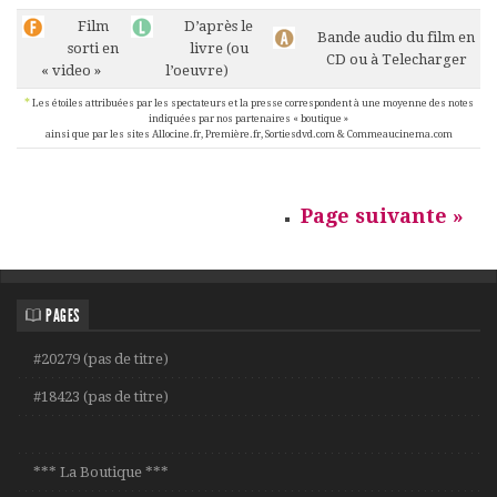
Film
D’après le
Bande audio du film en
sorti en
livre (ou
CD ou à Telecharger
« video »
l’oeuvre)
*
Les étoiles attribuées par les spectateurs et la presse correspondent à une moyenne des notes
indiquées par nos partenaires « boutique »
ainsi que par les sites Allocine.fr, Première.fr, Sortiesdvd.com & Commeaucinema.com
Page suivante »
PAGES
#20279 (pas de titre)
#18423 (pas de titre)
*** La Boutique ***