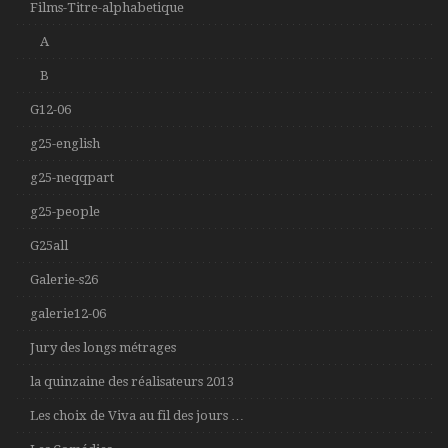
Films-Titre-alphabetique
A
B
G12-06
g25-english
g25-neqqpart
g25-people
G25all
Galerie-s26
galerie12-06
Jury des longs métrages
la quinzaine des réalisateurs 2013
Les choix de Viva au fil des jours …