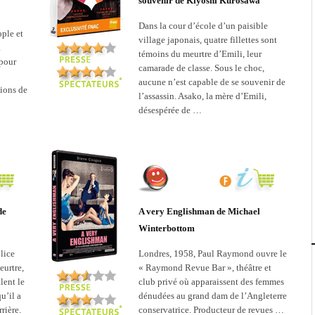
souvenir de Kiyoshi Kurosawa
Dans la cour d’école d’un paisible
ople et
village japonais, quatre fillettes sont
a
témoins du meurtre d’Emili, leur
 pour
camarade de classe. Sous le choc,
aucune n’est capable de se souvenir de
lions de
l’assassin. Asako, la mère d’Emili,
désespérée de …
de
A very Englishman de Michael
Winterbottom
lice
Londres, 1958, Paul Raymond ouvre le
urtre,
« Raymond Revue Bar », théâtre et
lent le
club privé où apparaissent des femmes
u’il a
dénudées au grand dam de l’Angleterre
rière.
conservatrice. Producteur de revues …