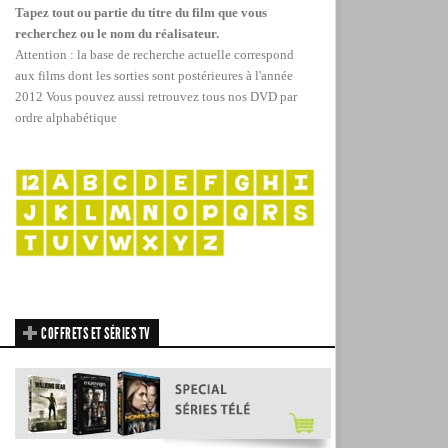
Tapez tout ou partie du titre du film que vous
recherchez ou le nom du réalisateur.
Attention : la base de recherche actuelle correspond
aux films dont les sorties sont postérieures à l'année
2012
Vous pouvez aussi retrouvez tous nos DVD par
ordre alphabétique
COFFRETS ET SÉRIES TV