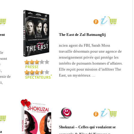
ent
The East de Zal Batmanglij
ncien agent du FBI, Sarah Moss
travaille désormais pour une agence de
ble
renseignement privée qui protège les
 sont
intérêts de puissants hommes d’affaires.
r
Elle reçoit pour mission d’infiltrer The
c,
East, un mystérieux …
enir de
i,
Shokuzai – Celles qui voulaient se
la