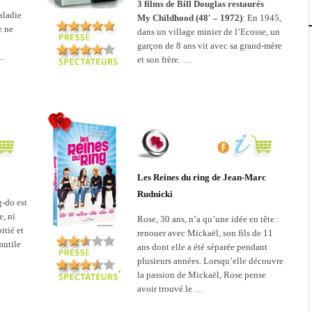
3 films de Bill Douglas restaurés
aladie
My Childhood (48′ – 1972)
: En 1945,
e ne
dans un village minier de l’Ecosse, un
garçon de 8 ans vit avec sa grand-mère
 …
et son frère. …
Les Reines du ring de Jean-Marc
Rudnicki
-do est
e, ni
Rose, 30 ans, n’a qu’une idée en tête :
itié et
renouer avec Mickaël, son fils de 11
mutile
ans dont elle a été séparée pendant
plusieurs années. Lorsqu’elle découvre
la passion de Mickaël, Rose pense
avoir trouvé le …