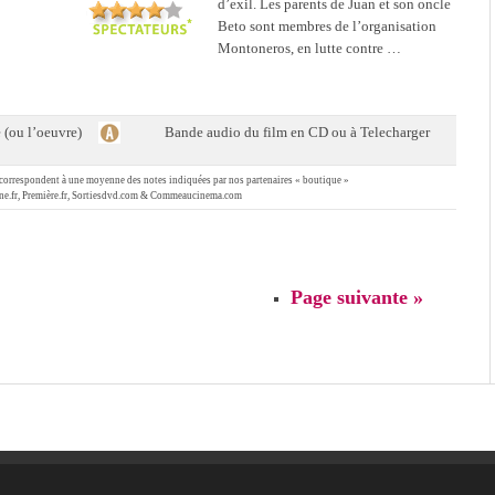
d’exil. Les parents de Juan et son oncle
Beto sont membres de l’organisation
Montoneros, en lutte contre …
e (ou l’oeuvre)
Bande audio du film en CD ou à Telecharger
se correspondent à une moyenne des notes indiquées par nos partenaires « boutique »
cine.fr, Première.fr, Sortiesdvd.com & Commeaucinema.com
Page suivante »