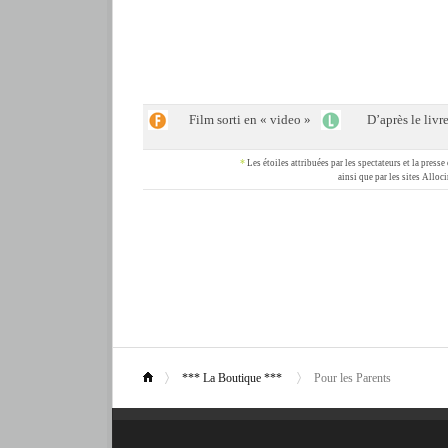
Film sorti en « video »
D’après le livr
*
Les étoiles attribuées par les spectateurs et la pres
ainsi que par les sites Allo
*** La Boutique ***
Pour les Parents