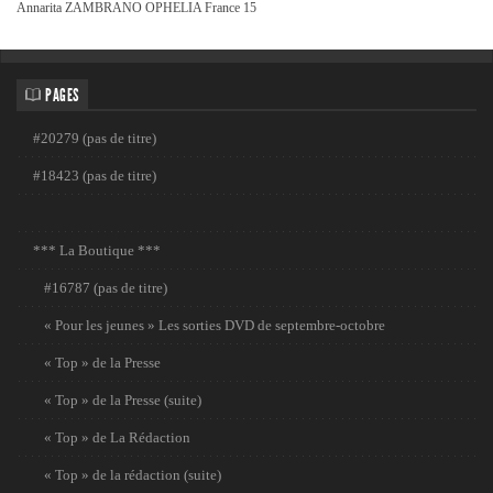
Annarita ZAMBRANO OPHELIA France 15
PAGES
#20279 (pas de titre)
#18423 (pas de titre)
*** La Boutique ***
#16787 (pas de titre)
« Pour les jeunes » Les sorties DVD de septembre-octobre
« Top » de la Presse
« Top » de la Presse (suite)
« Top » de La Rédaction
« Top » de la rédaction (suite)