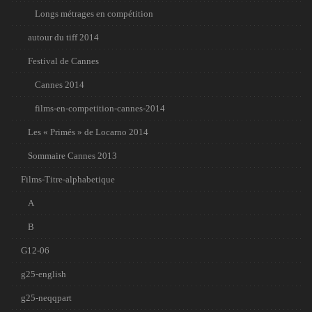
Longs métrages en compétition
autour du tiff 2014
Festival de Cannes
Cannes 2014
films-en-competition-cannes-2014
Les « Primés » de Locarno 2014
Sommaire Cannes 2013
Films-Titre-alphabetique
A
B
G12-06
g25-english
g25-neqqpart