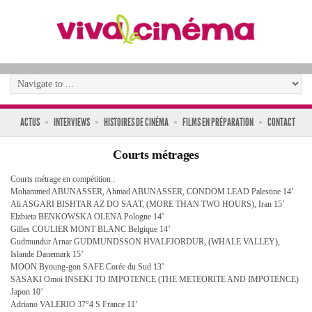
ACTUS
INTERVIEWS
HISTOIRES DE CINÉMA
FILMS EN PRÉPARATION
CONTACT
Courts métrages
Courts métrage en compétition :
Mohammed ABUNASSER, Ahmad ABUNASSER, CONDOM LEAD Palestine 14’
Ali ASGARI BISHTAR AZ DO SAAT, (MORE THAN TWO HOURS), Iran 15’
Elzbieta BENKOWSKA OLENA Pologne 14’
Gilles COULIER MONT BLANC Belgique 14’
Gudmundur Arnar GUDMUNDSSON HVALFJORDUR, (WHALE VALLEY),
Islande Danemark 15’
MOON Byoung-gon SAFE Corée du Sud 13’
SASAKI Omoi INSEKI TO IMPOTENCE (THE METEORITE AND IMPOTENCE)
Japon 10’
Adriano VALERIO 37°4 S France 11’