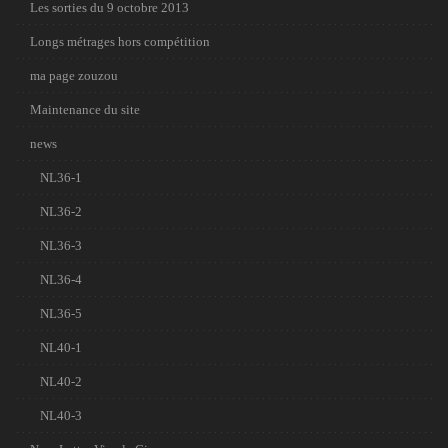
Les sorties du 9 octobre 2013
Longs métrages hors compétition
ma page zouzou
Maintenance du site
news
NL36-1
NL36-2
NL36-3
NL36-4
NL36-5
NL40-1
NL40-2
NL40-3