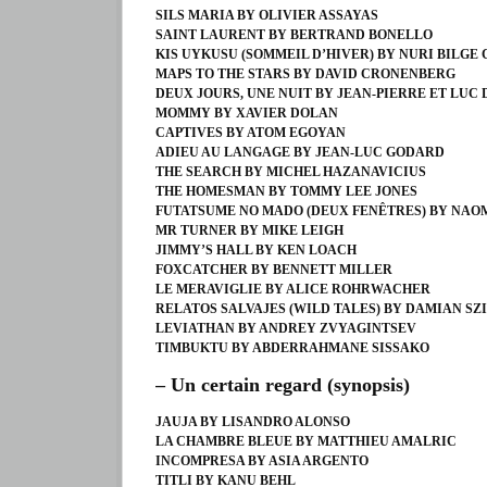
SILS MARIA BY OLIVIER ASSAYAS
SAINT LAURENT BY BERTRAND BONELLO
KIS UYKUSU (SOMMEIL D’HIVER) BY NURI BILGE
MAPS TO THE STARS BY DAVID CRONENBERG
DEUX JOURS, UNE NUIT BY JEAN-PIERRE ET LUC
MOMMY BY XAVIER DOLAN
CAPTIVES BY ATOM EGOYAN
ADIEU AU LANGAGE BY JEAN-LUC GODARD
THE SEARCH BY MICHEL HAZANAVICIUS
THE HOMESMAN BY TOMMY LEE JONES
FUTATSUME NO MADO (DEUX FENÊTRES) BY NAO
MR TURNER BY MIKE LEIGH
JIMMY’S HALL BY KEN LOACH
FOXCATCHER BY BENNETT MILLER
LE MERAVIGLIE BY ALICE ROHRWACHER
RELATOS SALVAJES (WILD TALES) BY DAMIAN SZ
LEVIATHAN BY ANDREY ZVYAGINTSEV
TIMBUKTU BY ABDERRAHMANE SISSAKO
– Un certain regard (synopsis)
JAUJA BY LISANDRO ALONSO
LA CHAMBRE BLEUE BY MATTHIEU AMALRIC
INCOMPRESA BY ASIA ARGENTO
TITLI BY KANU BEHL