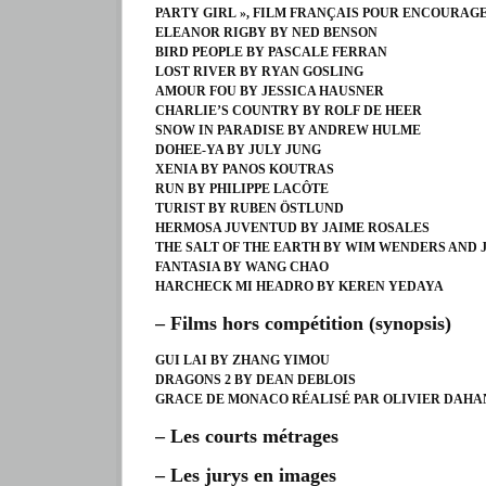
PARTY GIRL », FILM FRANÇAIS POUR ENCOURAG
ELEANOR RIGBY BY NED BENSON
BIRD PEOPLE BY PASCALE FERRAN
LOST RIVER BY RYAN GOSLING
AMOUR FOU BY JESSICA HAUSNER
CHARLIE’S COUNTRY BY ROLF DE HEER
SNOW IN PARADISE BY ANDREW HULME
DOHEE-YA BY JULY JUNG
XENIA BY PANOS KOUTRAS
RUN BY PHILIPPE LACÔTE
TURIST BY RUBEN ÖSTLUND
HERMOSA JUVENTUD BY JAIME ROSALES
THE SALT OF THE EARTH BY WIM WENDERS AND 
FANTASIA BY WANG CHAO
HARCHECK MI HEADRO BY KEREN YEDAYA
– Films hors compétition (synopsis)
GUI LAI BY ZHANG YIMOU
DRAGONS 2 BY DEAN DEBLOIS
GRACE DE MONACO RÉALISÉ PAR OLIVIER DAHA
– Les courts métrages
– Les jurys en images