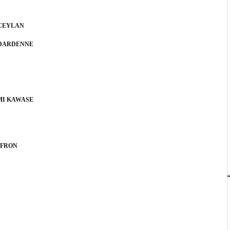
 CEYLAN
 DARDENNE
MI KAWASE
IFRON