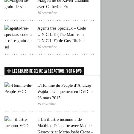
Marguerite de Xavier Giannoli
avec Catherine Frot
16 septembre
Agents très Spéciaux – Code
U.N.C.L.E (The Man from
U.N.C.L.E) de Guy Ritchie
16 septembre
LES GRAINS DE SEL DE LA RÉDACTION : VOD & DVD
L’Homme du Peuple d’Andrzej
Wajda – Uniquement en DVD le
26 mars 2015
19 novembre
« Un illustre inconnu » de
Matthieu Delaporte avec Mathieu
Kassovitz et Marie-Josée Croze –