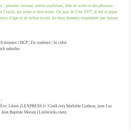
 : pianiste virtuose, artiste exubérant, bête de scène et des plateaux
it l’excès, sur scène et hors scène. Un jour de l’été 1977, le bel et jeune
érence d’âge et de milieu social, les deux hommes entamèrent une liaison
18 minutes | DCP | En couleurs | In color
nch subtitles
 :
 Éric Libiot (LEXPRESS.fr /CinéLive) Mathilde Cesbron, jean Luc
) Jean Baptiste Morain (LesInrocks.com)