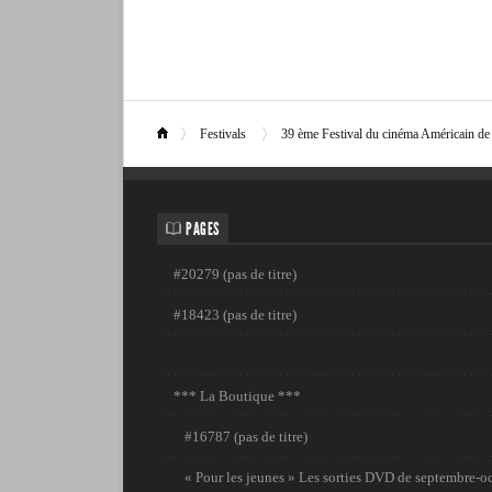
Festivals
39 ème Festival du cinéma Américain de
PAGES
#20279 (pas de titre)
#18423 (pas de titre)
*** La Boutique ***
#16787 (pas de titre)
« Pour les jeunes » Les sorties DVD de septembre-o