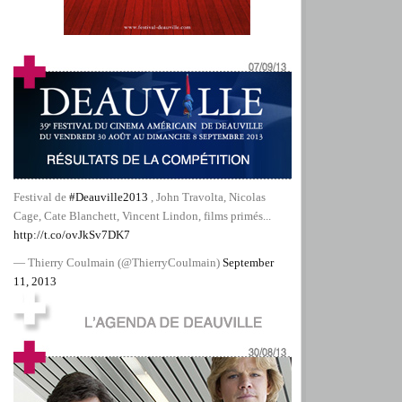
Festival de
#Deauville2013
, John Travolta, Nicolas
Cage, Cate Blanchett, Vincent Lindon, films primés...
http://t.co/ovJkSv7DK7
— Thierry Coulmain (@ThierryCoulmain)
September
11, 2013