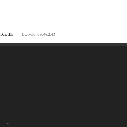
 Deauville
Deauville, le 30/08/2013
ctobre