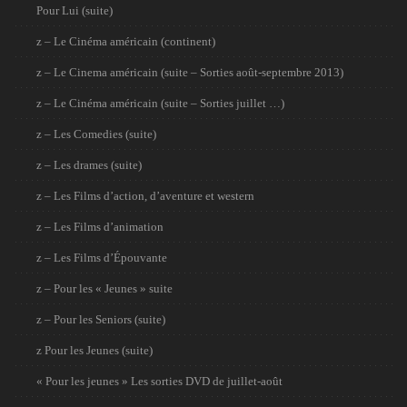
Pour Lui (suite)
z – Le Cinéma américain (continent)
z – Le Cinema américain (suite – Sorties août-septembre 2013)
z – Le Cinéma américain (suite – Sorties juillet …)
z – Les Comedies (suite)
z – Les drames (suite)
z – Les Films d’action, d’aventure et western
z – Les Films d’animation
z – Les Films d’Épouvante
z – Pour les « Jeunes » suite
z – Pour les Seniors (suite)
z Pour les Jeunes (suite)
« Pour les jeunes » Les sorties DVD de juillet-août