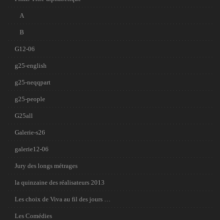
A
B
G12-06
g25-english
g25-neqqpart
g25-people
G25all
Galerie-s26
galerie12-06
Jury des longs métrages
la quinzaine des réalisateurs 2013
Les choix de Viva au fil des jours …
Les Comédies