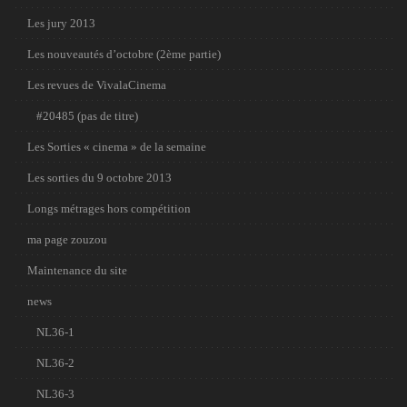
Les jury 2013
Les nouveautés d’octobre (2ème partie)
Les revues de VivalaCinema
#20485 (pas de titre)
Les Sorties « cinema » de la semaine
Les sorties du 9 octobre 2013
Longs métrages hors compétition
ma page zouzou
Maintenance du site
news
NL36-1
NL36-2
NL36-3