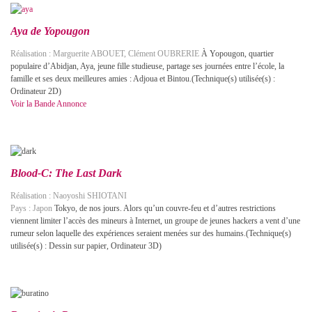
Aya de Yopougon
Réalisation : Marguerite ABOUET, Clément OUBRERIE
À Yopougon, quartier
populaire d’Abidjan, Aya, jeune fille studieuse, partage ses journées entre l’école, la
famille et ses deux meilleures amies : Adjoua et Bintou.(Technique(s) utilisée(s) :
Ordinateur 2D)
Voir la Bande Annonce
Blood-C: The Last Dark
Réalisation : Naoyoshi SHIOTANI
Pays : Japon
Tokyo, de nos jours. Alors qu’un couvre-feu et d’autres restrictions
viennent limiter l’accès des mineurs à Internet, un groupe de jeunes hackers a vent d’une
rumeur selon laquelle des expériences seraient menées sur des humains.(Technique(s)
utilisée(s) : Dessin sur papier, Ordinateur 3D)