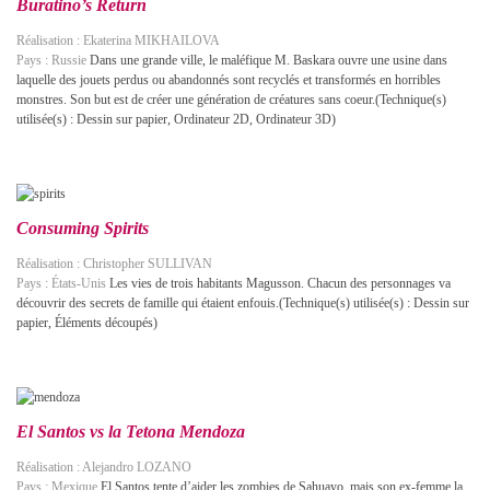
Buratino’s Return
Réalisation : Ekaterina MIKHAILOVA
Pays : Russie
Dans une grande ville, le maléfique M. Baskara ouvre une usine dans
laquelle des jouets perdus ou abandonnés sont recyclés et transformés en horribles
monstres. Son but est de créer une génération de créatures sans coeur.(Technique(s)
utilisée(s) : Dessin sur papier, Ordinateur 2D, Ordinateur 3D)
Consuming Spirits
Réalisation : Christopher SULLIVAN
Pays : États-Unis
Les vies de trois habitants Magusson. Chacun des personnages va
découvrir des secrets de famille qui étaient enfouis.(Technique(s) utilisée(s) : Dessin sur
papier, Éléments découpés)
El Santos vs la Tetona Mendoza
Réalisation : Alejandro LOZANO
Pays : Mexique
El Santos tente d’aider les zombies de Sahuayo, mais son ex-femme la