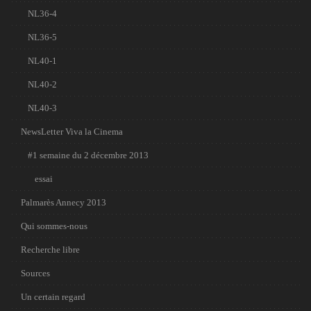
NL36-4
NL36-5
NL40-1
NL40-2
NL40-3
NewsLetter Viva la Cinema
#1 semaine du 2 décembre 2013
essai
Palmarès Annecy 2013
Qui sommes-nous
Recherche libre
Sources
Un certain regard