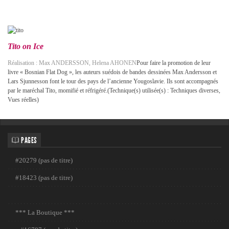
Tito on Ice
Réalisation : Max ANDERSSON, Helena AHONEN
Pour faire la promotion de leur
livre « Bosnian Flat Dog », les auteurs suédois de bandes dessinées Max Andersson et
Lars Sjunnesson font le tour des pays de l’ancienne Yougoslavie. Ils sont accompagnés
par le maréchal Tito, momifié et réfrigéré.(Technique(s) utilisée(s) : Techniques diverses,
Vues réelles)
PAGES
#20279 (pas de titre)
#18423 (pas de titre)
*** La Boutique ***