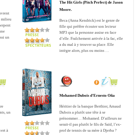
The Hit Girls (Pitch Perfect) de Jason
Moore.
uvrent
 milieu
Beca (Anna Kendrick) est le genre de
serpent
fille qui préfère écouter son lecteur
 une
MP3 que la personne assise en face
ssi un
d’elle. Fraîchement arrivée à la fac, elle
a du mal à y trouver sa place. Elle
intègre alors, plus ou moins …
Mohamed Dubois d’Ernesto Oña
tre
Héritier de la banque Berthier, Arnaud
nts, un
Dubois a plutôt une tête à se
prénommer… Mohamed. D’ailleurs ne
serait-il pas plutôt le fils de Saïd, l’ex-
vert à
prof de tennis de sa mère à Djerba ?