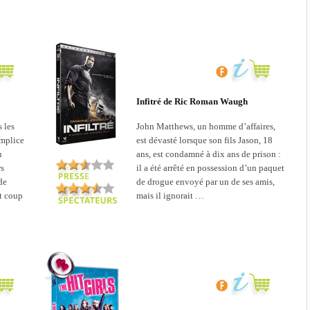
Infitré de Ric Roman Waugh
 les
John Matthews, un homme d’affaires,
omplice
est dévasté lorsque son fils Jason, 18
n
ans, est condamné à dix ans de prison :
rs
il a été arrêté en possession d’un paquet
de
de drogue envoyé par un de ses amis,
nt coup
mais il ignorait …