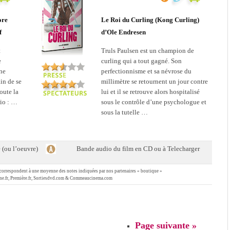
ore
Le Roi du Curling (Kong Curling)
f
d’Ole Endresen
t
Truls Paulsen est un champion de
e
curling qui a tout gagné. Son
ne
perfectionnisme et sa névrose du
in de se
millimètre se retournent un jour contre
oute la
lui et il se retrouve alors hospitalisé
rio : …
sous le contrôle d’une psychologue et
sous la tutelle …
e (ou l’oeuvre)
Bande audio du film en CD ou à Telecharger
se correspondent à une moyenne des notes indiquées par nos partenaires « boutique »
cine.fr, Première.fr, Sortiesdvd.com & Commeaucinema.com
Page suivante »