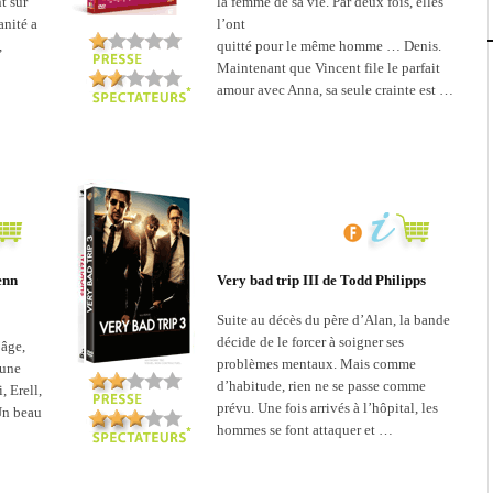
t sur
la femme de sa vie. Par deux fois, elles
anité a
l’ont
,
quitté pour le même homme … Denis.
Maintenant que Vincent file le parfait
amour avec Anna, sa seule crainte est …
enn
Very bad trip III de Todd Philipps
Suite au décès du père d’Alan, la bande
décide de le forcer à soigner ses
’âge,
problèmes mentaux. Mais comme
 une
d’habitude, rien ne se passe comme
, Erell,
prévu. Une fois arrivés à l’hôpital, les
Un beau
hommes se font attaquer et …