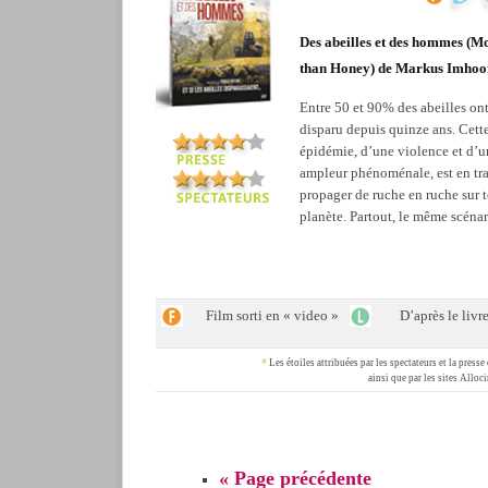
Des abeilles et des hommes (M
than Honey) de Markus Imhoo
Entre 50 et 90% des abeilles on
disparu depuis quinze ans. Cett
épidémie, d’une violence et d’u
ampleur phénoménale, est en tra
propager de ruche en ruche sur t
planète. Partout, le même scéna
Film sorti en « video »
D’après le livr
*
Les étoiles attribuées par les spectateurs et la pres
ainsi que par les sites Allo
« Page précédente