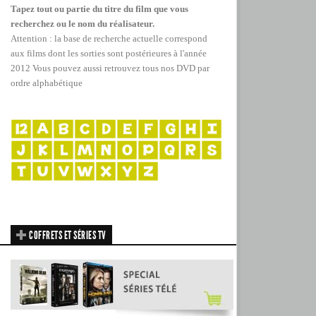
Tapez tout ou partie du titre du film que vous
recherchez ou le nom du réalisateur.
Attention : la base de recherche actuelle correspond
aux films dont les sorties sont postérieures à l'année
2012
Vous pouvez aussi retrouvez tous nos DVD par
ordre alphabétique
COFFRETS ET SÉRIES TV