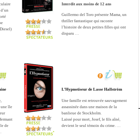
culaire
Interdit aux moins de 12 ans
e d’un
Guillermo del Toro présente Mama, un
orté
thriller fantastique qui raconte
pe
l’histoire de deux petites filles qui ont
Diesel)
disparu …
mine
L’Hypnotiseur de Lasse Hallström
,
Une famille est retrouvée sauvagement
une île
assassinée dans une maison de la
eur
banlieue de Stockholm.
nfermant
Laissé pour mort, Josef, le fils aîné,
le de
devient le seul témoin du crime. …
…