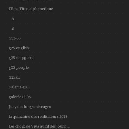
Films-Titre-alphabetique
A
B
G12-06
g25-english
g25-neqqpart
g25-people
G25all
Galerie-s26
galerie12-06
Jury des longs métrages
la quinzaine des réalisateurs 2013
Les choix de Viva au fil des jours …