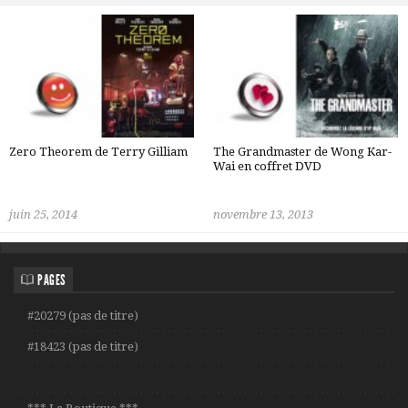
Zero Theorem de Terry Gilliam
The Grandmaster de Wong Kar-
Wai en coffret DVD
juin 25, 2014
novembre 13, 2013
PAGES
#20279 (pas de titre)
#18423 (pas de titre)