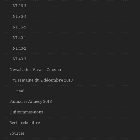
NL36-3
NL36-4
NL36-5
NL40-1
NL40-2
NL40-3
NewsLetter Viva la Cinema
#1 semaine du 2 décembre 2013
essai
Palmarès Annecy 2013
Qui sommes-nous
Recherche libre
Sources