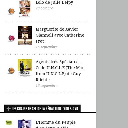
Lolo de Julie Delpy
28 octobre
Marguerite de Xavier
Giannoli avec Catherine
Frot
16 septembre
Agents très Spéciaux –
Code U.N.C.L.E (The Man
from U.N.C.L.E) de Guy
Ritchie
16 septembre
LES GRAINS DE SEL DE LA RÉDACTION : VOD & DVD
L’Homme du Peuple