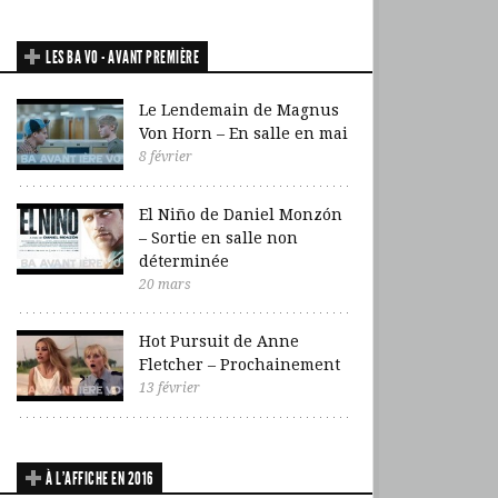
LES BA VO - AVANT PREMIÈRE
Le Lendemain de Magnus
Von Horn – En salle en mai
8 février
El Niño de Daniel Monzón
– Sortie en salle non
déterminée
20 mars
Hot Pursuit de Anne
Fletcher – Prochainement
13 février
À L’AFFICHE EN 2016