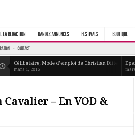
DE LA RÉDACTION
BANDES ANNONCES
FESTIVALS
BOUTIQUE
ARATION
CONTACT
Célibataire, Mode d’emploi de Christian Ditter – En 
Epe
mars 1, 2016
mars
n Cavalier – En VOD &