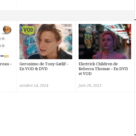
reau –
Geronimo de Tony Gatlif –
Electrick Children de
En VOD & DVD
Rebecca Thomas – En DVD
et VOD
octobre 14, 2014
juin 26, 2013