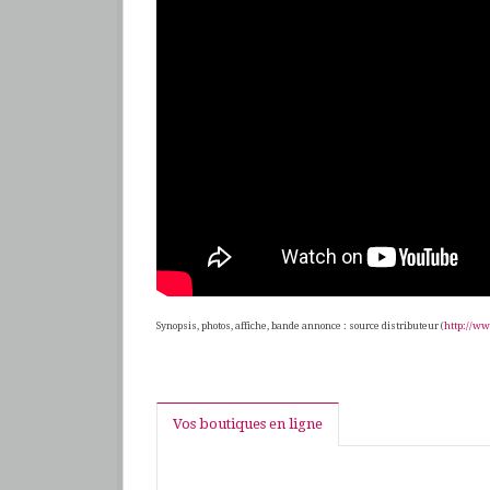
Synopsis, photos, affiche, bande annonce : source distributeur (
http://w
Vos boutiques en ligne