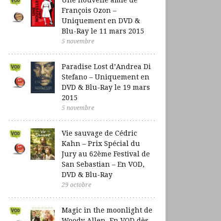
François Ozon –
Uniquement en DVD &
Blu-Ray le 11 mars 2015
5 novembre
Paradise Lost d’Andrea Di
Stefano – Uniquement en
DVD & Blu-Ray le 19 mars
2015
5 novembre
Vie sauvage de Cédric
Kahn – Prix Spécial du
Jury au 62ème Festival de
San Sebastian – En VOD,
DVD & Blu-Ray
29 octobre
Magic in the moonlight de
Woody Allen, En VOD dès