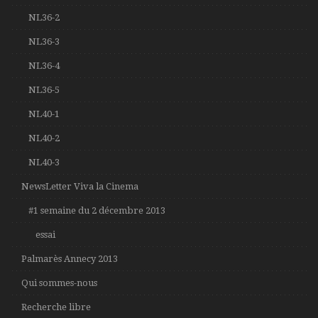
NL36-2
NL36-3
NL36-4
NL36-5
NL40-1
NL40-2
NL40-3
NewsLetter Viva la Cinema
#1 semaine du 2 décembre 2013
essai
Palmarès Annecy 2013
Qui sommes-nous
Recherche libre