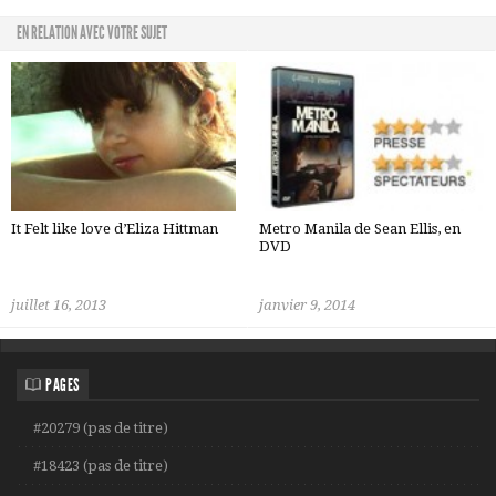
EN RELATION AVEC VOTRE SUJET
It Felt like love d’Eliza Hittman
Metro Manila de Sean Ellis, en
DVD
juillet 16, 2013
janvier 9, 2014
PAGES
#20279 (pas de titre)
#18423 (pas de titre)