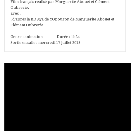
Film français réalisé par Marguerite Abouet et Clément
Oubrerie,
avec .
, d’après la BD Aya de YOpougon de Marguerite Abouet et
Clément Oubrerie.
Genre : animation Durée : 1h24
Sortie en salle : mercredi 17 juillet 2013