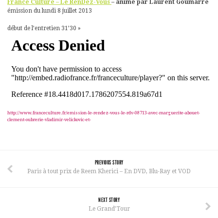
France Culture – Le RenDez-Vous
– animé par Laurent Goumarre
émission du lundi 8 juillet 2013
début de l’entretien 31’30 »
http://www.franceculture.fr/emission-le-rendez-vous-le-rdv-08713-avec-marguerite-abouet-
clement-oubrerie-vladimir-velickovic-et-
PREVIOUS STORY
Paris à tout prix de Reem Kherici – En DVD, Blu-Ray et VOD
NEXT STORY
Le Grand’Tour