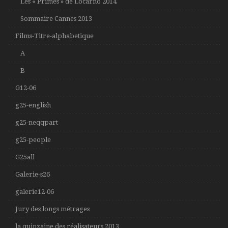
Les « Primés » de Locarno 2014
Sommaire Cannes 2013
Films-Titre-alphabetique
A
B
G12-06
g25-english
g25-neqqpart
g25-people
G25all
Galerie-s26
galerie12-06
Jury des longs métrages
la quinzaine des réalisateurs 2013