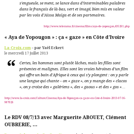
s’engueule, se ment, se lance dans d’interminables palabres
dans le français de là-bas, vert et imagé, bien mis en valeur
par les voix d’Aissa Maïga et de ses partenaires.
http://www.telerama.fr/cinema/films/aya-de-yopougon,435261.php
« Aya de Yopougon » : ça « gaze » en Côte d’Ivoire
La-Croix.com
– par Yaël Eckert
le mercredi 17 juillet 2013
Certes, les hommes sont plutôt lâches, mais les filles sont
présentes et malignes. Elles sont les vraies héroïnes d’un film
qui offre un bain d’Afrique à ceux qui s’y plongent : on y parle
une langue qui chante – on « gaze », on y mange des « clacos
», on y croise des « galériens », des « gaous » et des « gos »…
http://www.la-croix.com/Culture/Cinema/Aya-de-Yopougon-ca-gaze-en-Cote-d-Ivoire-2013-07-16-
987026
Le RDV 08/7/13 avec Marguerite ABOUET, Clément
OUBRERIE, …