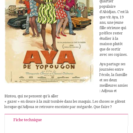
quartier
populaire
d’Abidjan. C’est là
que vit Aya, 19
ans, une jeune
fille sérieuse qui
préfère rester
étudier à la
maison plutôt
que de sortir
avec ses copines.
Aya partage ses
journées entre
l’école, la famille
et ses deux
meilleures amies
: Adjoua et
Bintou, qui ne pensent qu’à aller
« gazer » en douce à la nuit tombée dans les maquis. Les choses se gâtent
lorsque qu’Adjoua se retrouve enceinte par mégarde. Que faire ?
Fiche technique