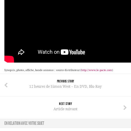
Synopsis, photos, affiche, bande annonce : source distributeur (
http://www.le-pacte.com
)
PREVIOUS STORY
12 heures de Simon West – En DVD, Blu-Ray
NEXT STORY
Article suivant
EN RELATION AVEC VOTRE SUJET