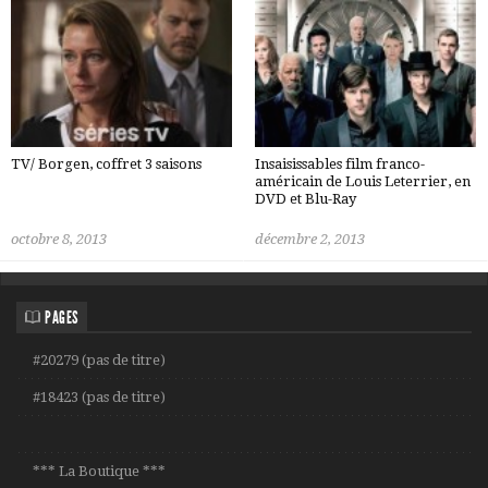
TV/ Borgen, coffret 3 saisons
Insaisissables film franco-
américain de Louis Leterrier, en
DVD et Blu-Ray
octobre 8, 2013
décembre 2, 2013
PAGES
#20279 (pas de titre)
#18423 (pas de titre)
*** La Boutique ***