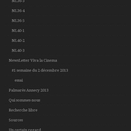
NL36-3
NL36-4
NL36-5
NL40-1
NL40-2
NL40-3
NewsLetter Viva la Cinema
#1 semaine du 2 décembre 2013
essai
Palmarès Annecy 2013
Qui sommes-nous
Recherche libre
Sources
Un certain regard