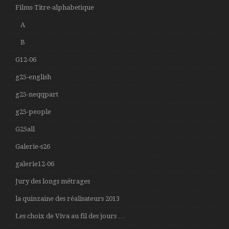
Films-Titre-alphabetique
A
B
G12-06
g25-english
g25-neqqpart
g25-people
G25all
Galerie-s26
galerie12-06
Jury des longs métrages
la quinzaine des réalisateurs 2013
Les choix de Viva au fil des jours …