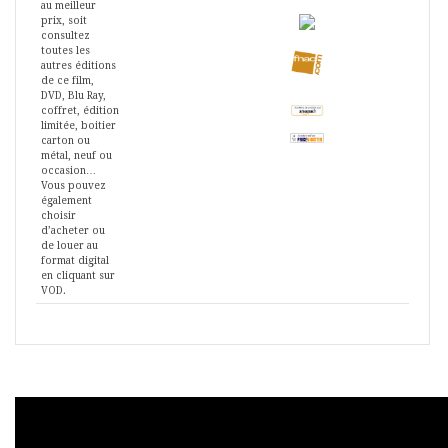
au meilleur
prix, soit
consultez
toutes les
autres éditions
de ce film,
DVD, Blu Ray,
coffret, édition
limitée, boitier
carton ou
métal, neuf ou
occasion…
Vous pouvez
également
choisir
d’acheter ou
de louer au
format digital
en cliquant sur
VOD.