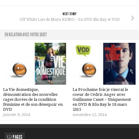
NEXT STORY
Off White Lies de Maya KENIG – En DVD Blu-Ray et VOD
EN RELATION AVEC VOTRE SUJET
La Vie domestique,
La Prochaine fois je viserai le
démonstration des nouvelles
coeur de Cédric Anger avec
cages dorées de la condition
Guillaume Canet – Uniquement
féminine et de son désespoir en
en DVD & Blu-Ray le 18 mars
DVD
2015
janvier 9, 2014
novembre 12, 2014
PAGES