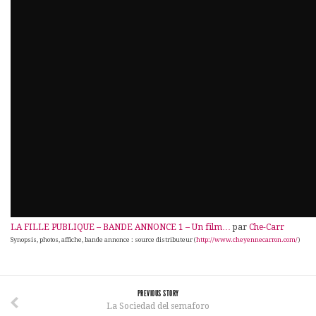
LA FILLE PUBLIQUE – BANDE ANNONCE 1 – Un film…
par
Che-Carr
Synopsis, photos, affiche, bande annonce : source distributeur (
http://www.cheyennecarron.com/
)
PREVIOUS STORY
La Sociedad del semaforo