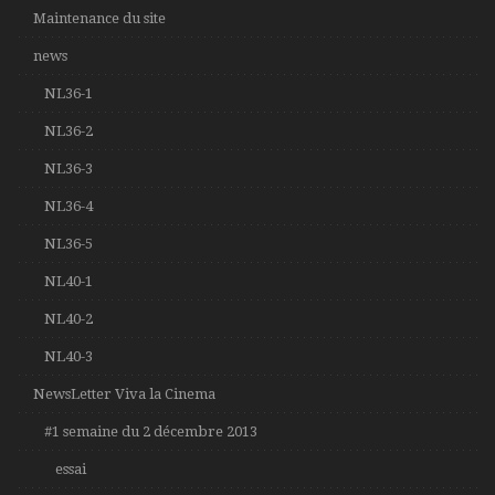
Maintenance du site
news
NL36-1
NL36-2
NL36-3
NL36-4
NL36-5
NL40-1
NL40-2
NL40-3
NewsLetter Viva la Cinema
#1 semaine du 2 décembre 2013
essai