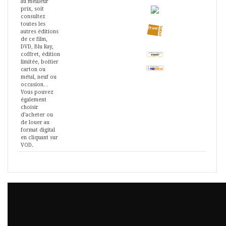
au meilleur
prix, soit
consultez
toutes les
autres éditions
de ce film,
DVD, Blu Ray,
coffret, édition
limitée, boitier
carton ou
métal, neuf ou
occasion…
Vous pouvez
également
choisir
d’acheter ou
de louer au
format digital
en cliquant sur
VOD.