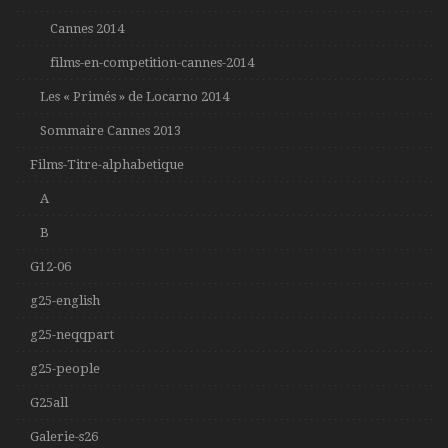
Cannes 2014
films-en-competition-cannes-2014
Les « Primés » de Locarno 2014
Sommaire Cannes 2013
Films-Titre-alphabetique
A
B
G12-06
g25-english
g25-neqqpart
g25-people
G25all
Galerie-s26